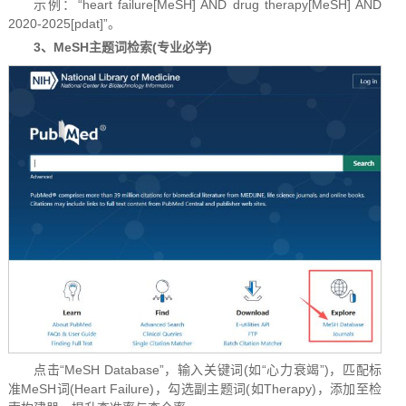
示例：“heart failure[MeSH] AND drug therapy[MeSH] AND
2020-2025[pdat]”。
3、MeSH主题词检索(专业必学)
点击“MeSH Database”，输入关键词(如“心力衰竭”)，匹配标
准MeSH词(Heart Failure)，勾选副主题词(如Therapy)，添加至检