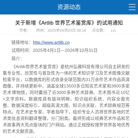
资源动态
关于新增《Artlib 世界艺术鉴赏库》的试用通知
作者：
时间：2025年04月03日 08:16
点击数：
145
链接地址：
http://www.artlib.cn
试用时间：2025年4月1日—2026年10月31日
简介：
《Artlib世界艺术鉴赏库》是杭州弘雅科技有限公司自主研发的
集专业性、欣赏性与普及性为一体的艺术知识学习及艺术图像文献
检索平台，以数据库的形式收录全球范围内31万余件艺术作品高清
图像，并持续更新中，涵盖全球13500多位知名艺术家和3800多家
艺术博物馆，同时囊括了近3000多种艺术辞典、艺术图书近10亿
+文字资料。数据库具有版块明晰，知识组织系统、内容全面完
整、数据深度标引、超级高清大图、知识点关联、艺术辞典规范等
特点。在艺术史专家、学者指导下，组织专业人员将世界各地的艺
术类信息资料翻译整理，分门别类。最终形成以经典艺术作品和艺
术故事两大亮点版块的门户网站。通过正规授权搜罗世界各地优秀
的艺术文献资源。