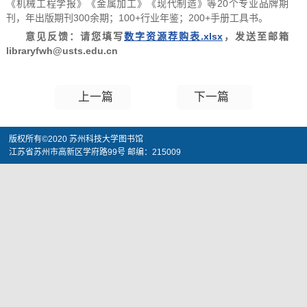
《机械工程学报》《金属加工》《现代制造》等20个专业品牌期
刊，年出版期刊300余期；100+行业年鉴；200+手册工具书。
意见反馈：请您填写
数字资源荐购表.xlsx
，发送至邮箱
libraryfwh@usts.edu.cn
上一篇
下一篇
版权所有©2020 苏州科技大学图书馆
江苏省苏州市高新区学府路99号 邮编：215009