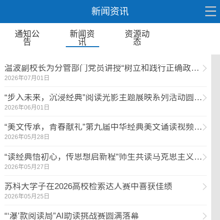
新闻资讯
通知公
新闻资
资源动
告
讯
态
温波副校长为分管部门党员讲授“树立和践行正确政绩观”专题党课
2026年07月01日
“步入未来，沉浸经典”阅读光影主题展映系列活动圆满落幕
2026年06月01日
“美文传承，青春献礼”第九届中华经典美文诵读视频大赛顺利收官
2026年05月28日
“读经典悟初心，传思想启新程”师生共读马克思主义读书会成功举办
2026年05月27日
苏科大学子在2026高校检索达人赛中喜获佳绩
2026年05月25日
“‘瀑’款阅读局”AI助读挑战赛圆满落幕