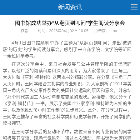
新闻资讯
图书馆成功举办“从翻页到叩问”学生阅读分享会
作者：
时间：2026年04月02日 10:05
点击数：
39
4月1日图书馆顺利举办了主题为“从翻页到叩问：走出‘被遮
蔽’的历史”的学生阅读分享会，吸引了来自商学院、文学院等近四
十余位同学参与。
在这次分享会中，来自社会发展与公共管理学院的王佳骋同
学，以他广泛的阅读积累和深入的思考，为大家带来了《三角工厂
大火》和《亨利·福特传》这两本书的精彩分享。在分享《三角工厂
大火》时，王同学结合其扎实的专业知识，为大家剖析了1911年美
国三角内衣厂火灾事件引发的美国社会运动的原因和意义，并总结
了那个时代美国工人运动与制度变革的现状。紧接着，他又分享了
《亨利·福特传》一书，展示了美国企业家亨利·福特鲜为人知的生
平，以及他推动“8小时工作制”的进步意义。此外，在分享过程中，
王同学还推荐了丰富的社会科学类和历史学著作，开拓了同学们的
读书视野。
在王同学分享后的互动环节中，数位来自不同专业背景的同学
积极展开交流，现场气氛热烈。通过本次活动，图书馆为大家搭建