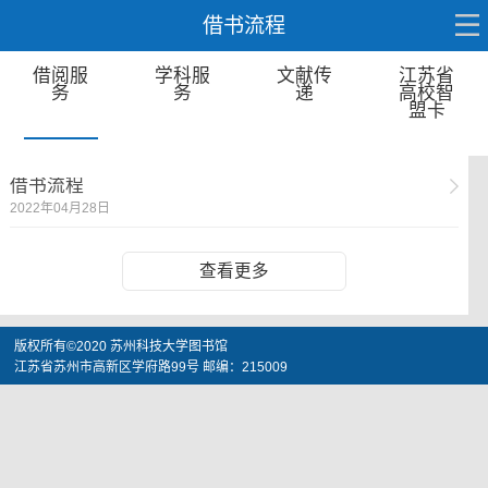
借书流程
借阅服
学科服
文献传
江苏省
务
务
递
高校智
盟卡
借书流程
2022年04月28日
查看更多
版权所有©2020 苏州科技大学图书馆
江苏省苏州市高新区学府路99号 邮编：215009