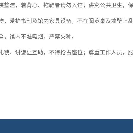
着装整洁，着背心、拖鞋者请勿入馆；讲究公共卫生，
公物，爱护书刊及馆内家具设备，不在阅览桌及墙壁上
安全，馆内不准吸烟，严禁火种。
明礼貌、讲谦让互助，不得抢占座位；尊重工作人员，